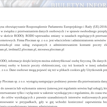
yna obowiązywanie Rozporządzenie Parlamentu Europejskiego i Rady (UE) 2016/
h w związku z przetwarzaniem danych osobowych i w sprawie swobodnego przepły
w skrócie RODO). RODO wprowadza zmiany w zasadach regulujących przetwar
ernetowych. Firma Plocman sp. z o.o. jest włacicielem i administratorem serwisów 
O FIRMIE PLOCMAN
kolenia4u.pl oraz usług związanych z administrowaniem kontami poczty elek
man.pl, iredmail2.plocman.pl, mxwawa.plocman.pl
PLOCMAN Sp. z o.o. powstał w 1996r. i rozpoczął działalność 
koncesji Ministra Łączności 116/96/I na świadczenie usług te
Jesteśmy jednym z pierwszych komercyjnych providerów Internetu w P
etynu
ODO, informacje dzięki którym można zidentyfikować osobę fizyczną. Do danych o
retnej osoby w koncie poczty elektronicznej, czy też kontach w innej usłudze
Docieramy z ofertą i usługami internetowymi do firm, podmiotów gosp
. z o.o. Dane osobowe mogą pojawić się też w plikach cookies gdy Użytkownik prz
stowarzyszeń, urzędów, Jednostek Samorządu Terytorialnego i osób fi
Firma PLOCMAN jest od początku 2000r. członkiem Polskiej 
 Plocman sp. z o.o. wystąpią następujące podstawy prawne dla przetwarzania dan
Telekomunikacji uzyskując CERTYFIKAT 2000 Izby.
u BIP
do zawarcia lub wykonania umowy (umową jest regulamin serwisu bąd usługi), któr
Od października 2001r. na mocy podpisanej umowy z firmą BORD
rzetwarzane tylko i wyłącznie w zakresie wynikającym z regulaminu, do czasu tr
głównym dystrybutorem oprogramowania tej firmy na terenie Polski.
 do celów wynikających z prawnie uzasadnionych interesów realizowanych przez
W latach 2000-2008 administrowaliśmy serweremi aplikacji i s
astosowanie w przypadkach, gdy w grę wchodzi koniecznoć zapewnienia bez
największego polskiego serwisu elektronicznego www.elektroda.pl.
nienia uzasadnionego interesu administratora.