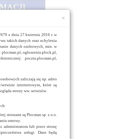
×
679 z dnia 27 kwietnia 2016 r. w
wu takich danych oraz uchylenia
zanie danych osobowych, min. w
: plocman.pl, ogłoszenia.plock.pl,
tronicznej: poczta.plocman.pl,
komercyjną na mocy
lekomunikacyjnych.
olsce.
sobowych zaliczają się np. adres
/serwisie internetowym, które są
odarczych, fundacji,
egląda strony ww. serwisów.
zycznych.
Izby Informatyki i
ych:
ej stronami są Plocman sp. z o.o.
ERWARE staliśmy się
wania umowy.
 administratora lub przez stronę
erwerami baz danych
pieczeństwa usługi. Dane będą