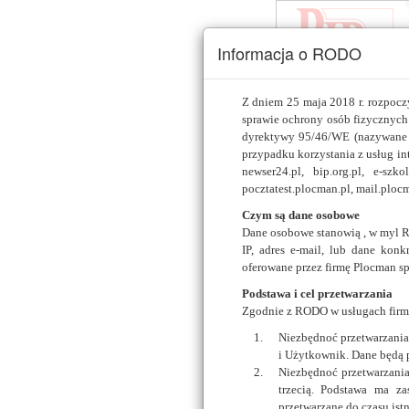
Informacja o RODO
Z dniem 25 maja 2018 r. rozpocz
sprawie ochrony osób fizycznyc
Jednostki samorządu
dyrektywy 95/46/WE (nazywane 
terytorialnego
przypadku korzystania z usług int
newser24.pl, bip.org.pl, e-sz
Inne instytucje
pocztatest.plocman.pl, mail.ploc
Czym są dane osobowe
Podstawy prawne Biul
Dane osobowe stanowią , w myl R
Informacji Publicznej
IP, adres e-mail, lub dane konk
oferowane przez firmę Plocman sp
Program pilotażowy
Wdrożenia wzorcowe
Podstawa i cel przetwarzania
Zgodnie z RODO w usługach firmy
Wymagania w zakresie
bezpieczeństwa serwis
Niezbędnoć przetwarzania 
Realizacja wymogów
i Użytkownik. Dane będą p
rozporządzenia
Niezbędnoć przetwarzania
Opis rozwiązania
trzecią. Podstawa ma z
przetwarzane do czasu ist