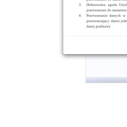
Oferta wdrożenia
Dobrowolna zgoda Użytk
Wersje testowe biulety
przetwarzane do momentu 
O firmie Plocman
Przetwarzanie danych w
Kontakt z nami
przetwarzający dane) je
danej podstawy.