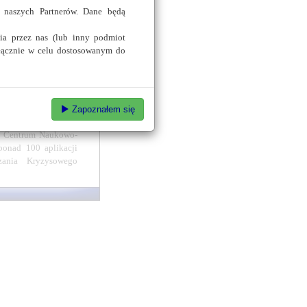
 naszych Partnerów. Dane będą
licznej BIP dla JST,
zych providerów tego
ia przez nas (lub inny podmiot
łącznie w celu dostosowanym do
 w Gminnych Centrach
raży Pożarnych RP i
ponad 120 Gminnych
Zapoznałem się
wa). Od marca 2008r.
i Centrum Naukowo-
onad 100 aplikacji
ania Kryzysowego