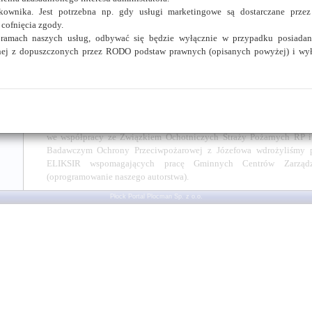
ownika. Jest potrzebna np. gdy usługi marketingowe są dostarczane przez
nu
Od czerwca 2003r. wdrożyliśmy ponad 180 Biuletynów Informacji Pub
cofnięcia zgody.
firm i instytucji publicznych - plasujemy się wśród 5-ciu najwięks
 ramach naszych usług, odbywać się będzie wyłącznie w przypadku posiadan
produktu w Polsce www.bip.org.pl.
dnej z dopuszczonych przez RODO podstaw prawnych (opisanych powyżej) i wy
Od grudnia 2003r. wdrożyliśmy ponad 140 aplikacji "Kiosk z Pracą"
Informacji www.infocentrum.com.pl (najwięcej w Polsce).
Od grudnia 2003r. we współpracy ze Związkiem Ochotniczych St
Szkołą Główną Służby Pożarniczej w Warszawie uruchomiliśmy 
Centrów Reagowania na terenie RP (oprogramowanie naszego autorst
we współpracy ze Związkiem Ochotniczych Straży Pożarnych RP 
Badawczym Ochrony Przeciwpożarowej z Józefowa wdrożyliśmy p
ELIKSIR wspomagających pracę Gminnych Centrów Zarządz
(oprogramowanie naszego autorstwa).
Płock Portal Plocman
Sp. z o.o.